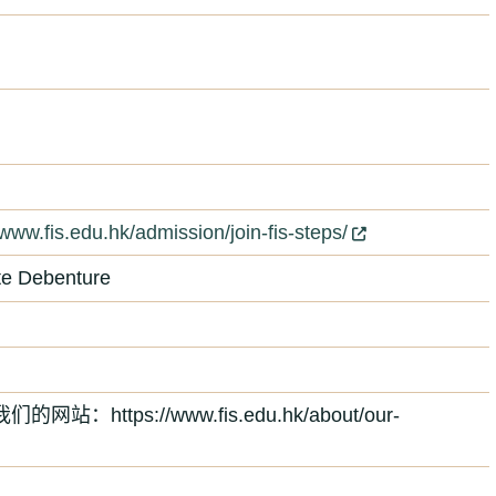
/www.fis.edu.hk/admission/join-fis-steps/
te Debenture
ttps://www.fis.edu.hk/about/our-