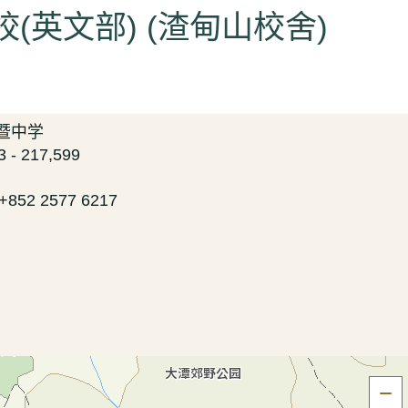
(英文部) (渣甸山校舍)
小学暨中学
- 217,599
| +852 2577 6217
隐