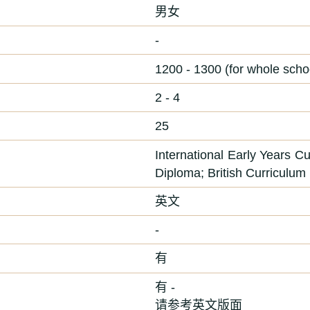
男女
-
1200 - 1300 (for whole scho
2 - 4
25
International Early Years C
Diploma; British Curriculum
英文
-
有
有 -
请参考英文版面