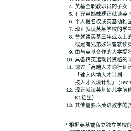
英基全职教职员的子女
有兄弟姊妹现正就读英
个人提名权或英基幼稚
现正就读英基学校的学
曾就读英基三年或以上
或是有兄弟姊妹曾就读
由与英基合作的大学提
具备精英运动员资格的学
透过「高端人才通行证计
「输入内地人才计划」（A
技人才入境计划」 (Te
现正就读英基幼儿学前班（E
K1招生）
其他需要以英语教学的
* 根据英基或私立独立学校