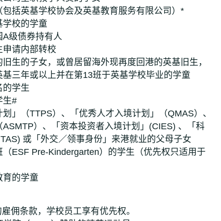
（包括英基学校协会及英基教育服务有限公司）*
基学校的学童
园A级债券持有人
生申请内部转校
的旧生的子女，或曾居留海外现再度回港的英基旧生，
英基三年或以上并在第13班于英基学校毕业的学童
名的学生
生#
划」（TTPS）、「优秀人才入境计划」（QMAS）、
SMTP）、「资本投资者入境计划」(CIES) 、「科
chTAS) 或「外交／领事身份」来港就业的父母子女
SF Pre-Kindergarten）的学生（优先权只适用于
教育的学童
的雇佣条款，学校员工享有优先权。