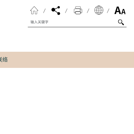
搜寻字串
联络