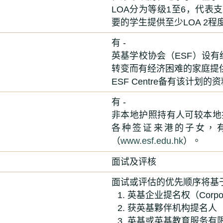
LOA分为等级1至6，代表
要的学生提供至少LOA 2程
有 -
英基学校协会（
ESF
）设有
转变而有经济困难的家庭提
ESF Centre
备有该计划的资
有 -
非本地护照持有人可较本
各种签证来港的子女，
（
www.esf.edu.hk
）。
面试及评核
面试或评估的优先顺序将基
英基企业提名权（Corporat
获英基夥伴机构提名人
英基或英基教育服务有