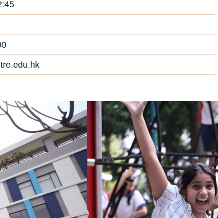
:45
00
tre.edu.hk