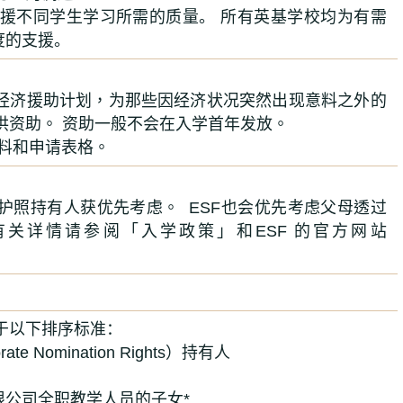
支援不同学生学习所需的质量。 所有英基学校均为有需
度的支援。
经济援助计划，为那些因经济状况突然出现意料之外的
供资助。 资助一般不会在入学首年发放。
料和申请表格
。
地护照持有人获优先考虑。
ESF
也会优先考虑父母透过
有关详情请参阅「入学政策」和
ESF
的官方网站
于以下排序标准：
e Nomination Rights）持有人
限公司全职教学人员的子女*