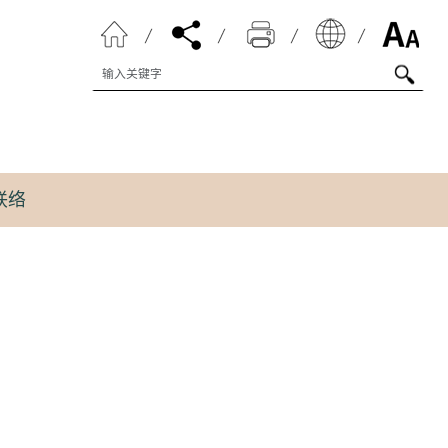
搜寻字串
联络