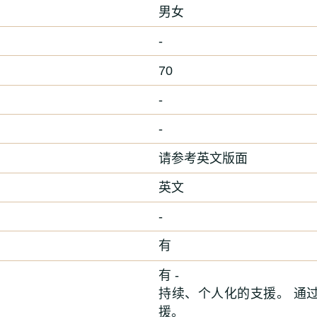
男女
-
70
-
-
请参考英文版面
英文
-
有
有 -
持续、个人化的支援。 通
援。