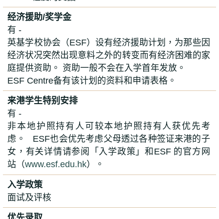
经济援助/奖学金
有 -
英基学校协会（
ESF
）设有经济援助计划，为那些因
经济状况突然出现意料之外的转变而有经济困难的家
庭提供资助。 资助一般不会在入学首年发放。
ESF Centre
备有该计划的资料和申请表格
。
来港学生特别安排
有 -
非本地护照持有人可较本地护照持有人获优先考
虑。
ESF
也会优先考虑父母透过各种签证来港的子
女，有关详情请参阅「入学政策」和
ESF
的官方网
站（
www.esf.edu.hk
）。
入学政策
面试及评核
优先录取