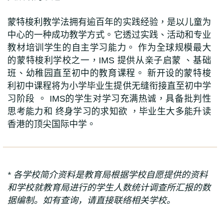
蒙特梭利教学法拥有逾百年的实践经验
，
是以儿童为
中心的一种成功教学方
式
。
它透过实践
、
活动和专业
教材培训学生的自主学习能力
。
作为全球规模最大
的蒙特梭利学校之一
，
IMS
提供从亲子启蒙
、
基础
班
、
幼稚园直至初中的教育课程
。
新开设的蒙特梭
利初中课程将为小学毕业生提供无缝衔接直至初中学
习阶段
。
IMS
的学生
对学习
充满热诚，
具备批判性
思考能力和 终身学习的求知欲
，毕业生大多
能升读
香港的顶尖国际中学
。
* 各学校简介资料是教育局根据学校自愿提供的资料
和学校就教育局进行的学生人数统计调查所汇报的数
据编制。如有查询，请直接联络相关学校。