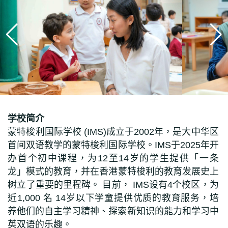
学校简介
蒙特梭利国际学校
(IMS)
成立于
2002
年
，
是大中华区
首间双语教学的蒙特梭利国际学校
。
IMS
于
2025
年开
办首个初中课程
，
为
12
至
14
岁的学生提供「一条
龙」模式的教育
，
并在香港蒙特梭利的教育发展史上
树立了重要的里程碑
。
目前
，
IMS
设有
4
个校区
，
为
近
1,000
名
14
岁以下学童提供优质的教育服务
，
培
养他们的自主学习精神
、
探索新知识的能力和学习中
英双语的乐趣
。