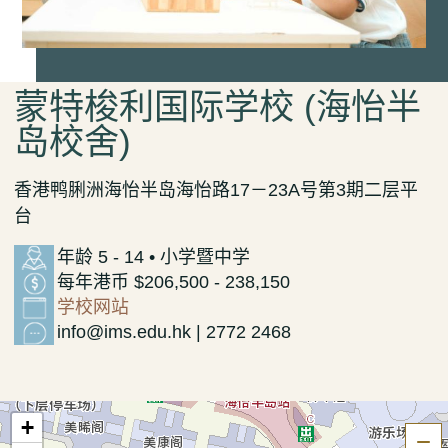
蒙特梭利国际学校 (海怡半
岛校舍)
香港鸭脷洲海怡半岛海怡路17－23A号第3期二层平
台
年龄 5 - 14 • 小学暨中学
每年港币 $206,500 - 238,150
学校网站
info@ims.edu.hk | 2772 2468
+
隐